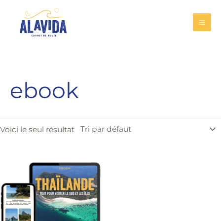
Aller
MA
au
ME
contenu
ebook
Voici le seul résultat