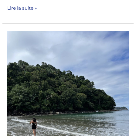
Lire la suite »
Costa
Rica
:
Itinéraire
de
3
semaines