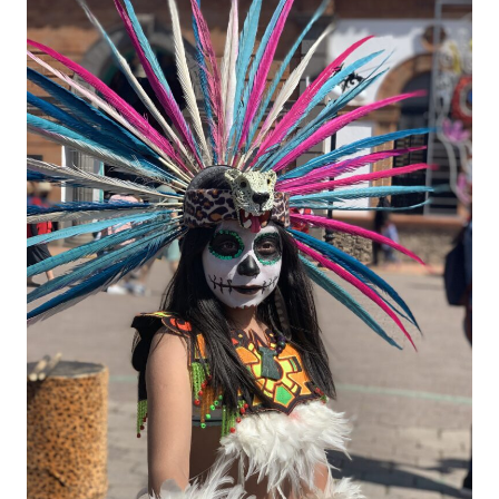
de
los
muertos
au
Mexique