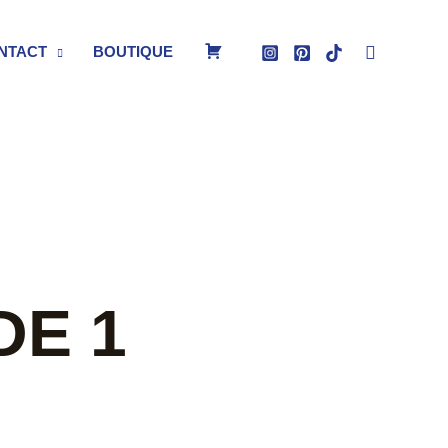
Recherche
P
NTACT
BOUTIQUE
A
N
I
DE 1
E
R