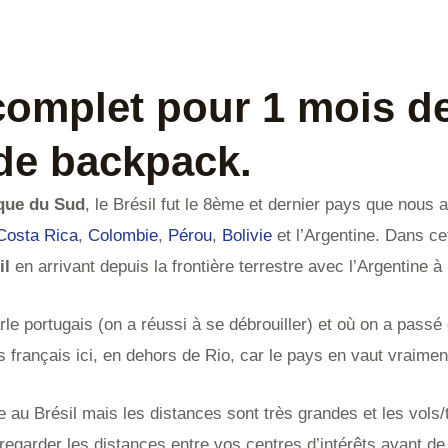
complet pour 1 mois de
de backpack.
ique du Sud
, le Brésil fut le 8ème et dernier pays que nous 
Costa Rica
,
Colombie
,
Pérou
,
Bolivie
et l’Argentine. Dans cet
il
en arrivant depuis la frontière terrestre avec l’Argentine 
rle portugais (on a réussi à se débrouiller) et où on a pas
es français ici, en dehors de Rio, car le pays en vaut vraimen
 au Brésil mais les distances sont très grandes et les vols/
egarder les distances entre vos centres d’intérêts avant de p