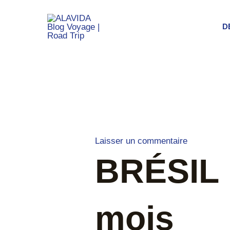
Aller
au
D
contenu
Navigation
des
articles
Laisser un commentaire
BRÉSIL 
mois